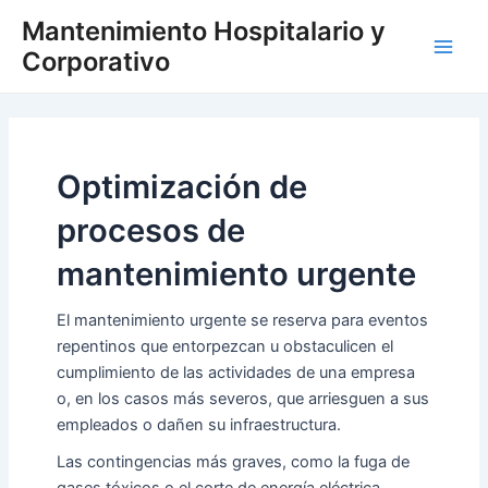
Ir
Main
Mantenimiento Hospitalario y
al
Corporativo
Men
contenido
Optimización de
procesos de
mantenimiento urgente
El
mantenimiento urgente
se reserva para eventos
repentinos que entorpezcan u obstaculicen el
cumplimiento de las actividades de una empresa
o, en los casos más severos, que arriesguen a sus
empleados o dañen su infraestructura.
Las contingencias más graves, como la fuga de
gases tóxicos o el corte de energía eléctrica